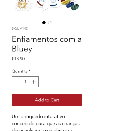
SKU: A142
Enfiamentos com a
Bluey
Price
€13.90
Quantity
*
Add to Cart
Um brinquedo interativo
concebido para que as crianças
desenvolvam a sua destreza