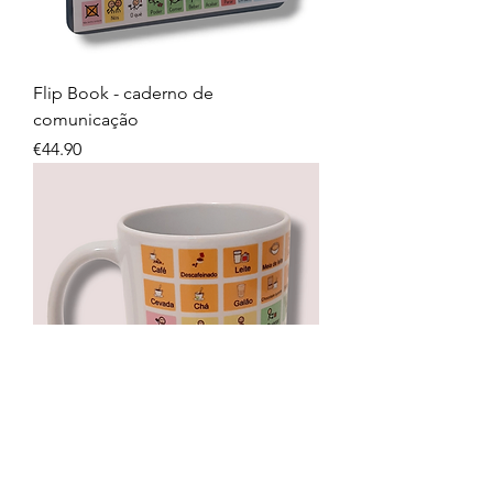
Flip Book - caderno de
comunicação
Price
€44.90
Caneca