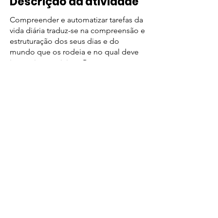
Descrição da atividade
Compreender e automatizar tarefas da
vida diária traduz-se na compreensão e
estruturação dos seus dias e do
mundo que os rodeia e no qual deve
interagir e participar. Para esta
compreensão e posterior
automatização é necessário um
importante processo de aprendizagem
e esta atividade tem como objetivo
apoiar este processo de antecipação
das diferentes rotinas diárias. Com este
recurso trabalharemos as diferentes
sequências necessárias para aprender
a rotina de ir à praia.
Descarregar