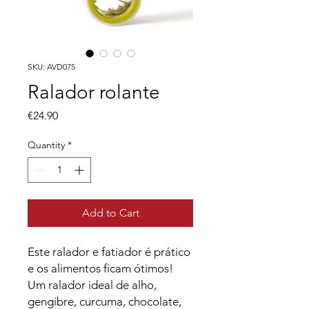
SKU: AVD075
Ralador rolante
Price
€24.90
Quantity
*
Add to Cart
Este ralador e fatiador é prático
e os alimentos ficam ótimos!
Um ralador ideal de alho,
gengibre, curcuma, chocolate,