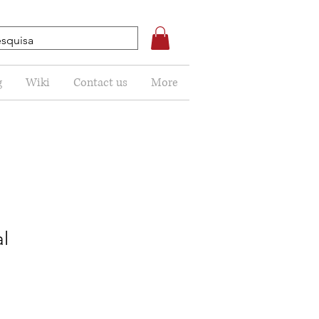
g
Wiki
Contact us
More
l