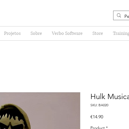
Projetos
Sobre
Verbo Software
Store
Trainin
Hulk Musica
SKU: BA020
Price
€14.90
Product
*