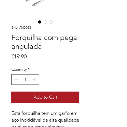
SKU: AVD083
Forquilha com pega
angulada
Price
€19.90
Quantity
*
Add to Cart
Esta forquilha tem um garfo em
aço inoxidável de alta qualidade
e um cabo especialmente