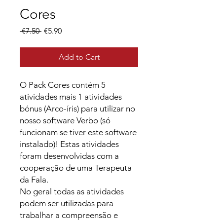
Cores
Regular
Sale
 €7.50 
€5.90
Price
Price
Add to Cart
O Pack Cores contém 5
atividades mais 1 atividades
bónus (Arco-íris) para utilizar no
nosso software Verbo (só
funcionam se tiver este software
instalado)! Estas atividades
foram desenvolvidas com a
cooperação de uma Terapeuta
da Fala.
No geral todas as atividades
podem ser utilizadas para
trabalhar a compreensão e