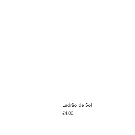
Ladrão de Sol
Price
€4.00