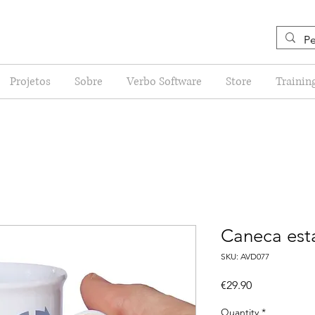
Projetos
Sobre
Verbo Software
Store
Trainin
Caneca esta
SKU: AVD077
Price
€29.90
Quantity
*