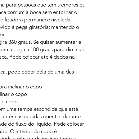
ima para pessoas que têm tremores ou
neca comum à boca sem entornar o
bilizadora permanece nivelada
evido à pega giratória: mantendo o
or.
ra 360 graus. Se quiser aumentar a
com a pega a 180 graus para diminuir
eca. Pode colocar até 4 dedos na
oca, pode beber dela de uma das
ra inclinar o copo
clinar o copo
r o copo
om uma tampa escondida que está
mantém as bebidas quentes durante
de do fluxo do líquido. Pode colocar
rio. O interior do copo é
ajuda a não ter de inclinar tanto a