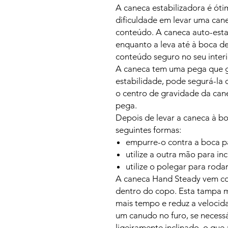
A caneca estabilizadora é ót
dificuldade em levar uma ca
conteúdo. A caneca auto-esta
enquanto a leva até à boca d
conteúdo seguro no seu interi
A caneca tem uma pega que gi
estabilidade, pode segurá-la 
o centro de gravidade da can
pega.
Depois de levar a caneca à b
seguintes formas:
empurre-o contra a boca pa
utilize a outra mão para in
utilize o polegar para roda
A caneca Hand Steady vem c
dentro do copo. Esta tampa 
mais tempo e reduz a velocida
um canudo no furo, se necessá
ligeiramente inclinado, o que 